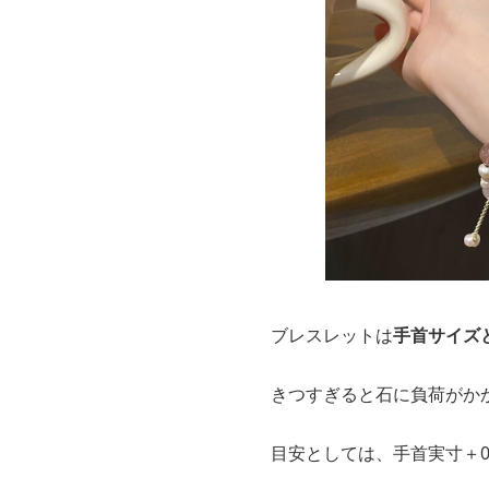
ブレスレットは
手首サイズ
きつすぎると石に負荷がか
目安としては、手首実寸＋0