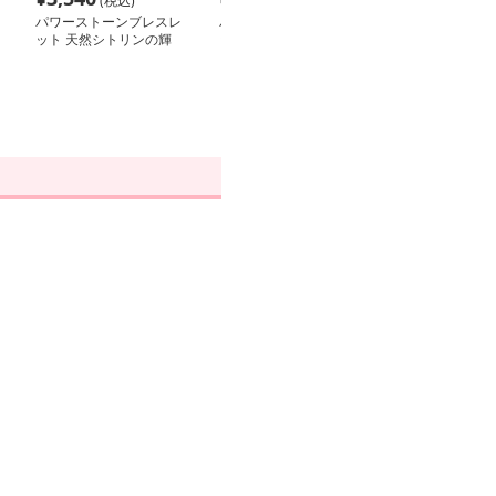
(税込)
(税込)
(税込
パワーストーンブレスレ
パワーストーンブレスレ
パワーストーン
ット 天然シトリンの輝
ット 出世の道しるべ 天
ット 天空の導き
き 幸運招来ブレスレッ
然黒曜石の輝き
スト 成功への
ト