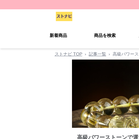
新着商品
商品を検索
ストナビ TOP
›
記事一覧
›
高級パワース
高級パワーストーンで運