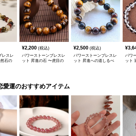
¥
2,200
¥
2,500
¥
3,6
(税込)
(税込)
ブレスレ
パワーストーンブレスレ
パワーストーンブレスレ
パワ
天然石の
ット 昇進の石 〜虎目の
ット 昇進への道しるべ
ット 
力〜
仕事
恋愛運
のおすすめアイテム