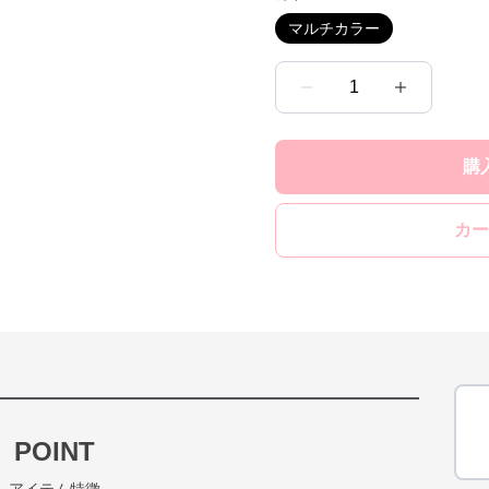
マルチカラー
1
購
カー
POINT