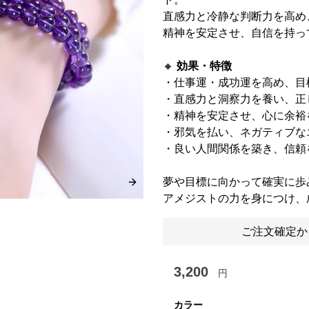
直感力と冷静な判断力を高め
精神を安定させ、自信を持っ
🔸
効果・特徴
・仕事運・成功運を高め、目
・直感力と洞察力を養い、正
・精神を安定させ、心に余裕
・邪気を払い、ネガティブな
・良い人間関係を築き、信頼
夢や目標に向かって確実に歩
Next slide
アメジストの力を身につけ、
ご注文確定か
3,200
円
カラー