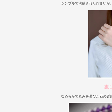
シンプルで洗練された佇まいが
癒
なめらかで丸みを帯びた石の質