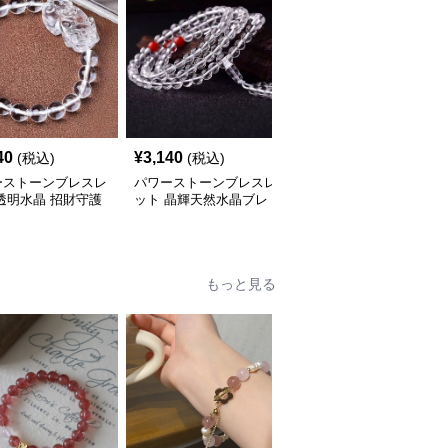
40
¥
3,140
¥
10,300
(税込)
(税込)
(税込)
ーストーンブレスレ
パワーストーンブレスレ
パワーストーンブレスレ
透明水晶 招財守護
ット 晶輝天然水晶ブレ
ット 煌星の導き 黒針水
運ブレスレット
スレット 仕事運上昇の
晶ブレスレット
証
もっと見る