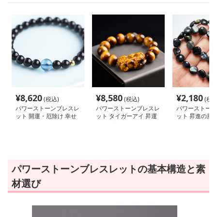
¥
8,620
¥
8,580
¥
2,180
(税込)
(税込)
(税込
パワーストーンブレスレ
パワーストーンブレスレ
パワーストーン
ット 開運・厄除け 幸せ
ット タイガーアイ 昇運
ット 昇進の風 
の輪ブレスレット
虎眼神獣ブレスレット
の力
パワーストーンブレスレットの基本構造と素
材選び