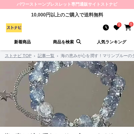
パワーストーンブレスレット
専門通販サイト
ストナビ
10,000
円以上のご購入で送料無料
0
0
新着商品
商品を検索
人気ランキング
ストナビ TOP
›
記事一覧
›
海の恵みが心を潤す！マリンブルーの