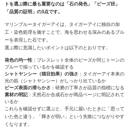
トを選ぶ際に最も重要なのは「石の発色」「ビーズ径」
「品質の証明」の3点です。
マリンブルータイガーアイは、タイガーアイに独自の加
工・染色処理を施すことで、海を思わせる深みのあるブル
ーを表現した石です。
選ぶ際に意識したいポイントは以下のとおりです。
発色の均一性
：ブレスレット全体のビーズが同じトーンの
ブルーで揃っているかを確認する
シャトヤンシー（猫目効果）の強さ
：タイガーアイ本来の
光の筋（シャトヤンシー）がしっかり出ているか
ビーズ表面の滑らかさ
：研磨の丁寧さが品質の指標になる
素材の明記
：天然石か合成石かが商品ページに明記されて
いるか
これらを確認せずに選ぶと、手元に届いたときに「思って
いた色と違う」「輝きが弱い」という失敗につながりやす
くなります。