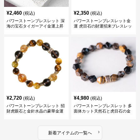
¥
2,460
¥
2,350
(税込)
(税込)
パワーストーンブレスレット 深
パワーストーンブレスレット金
海の宝石タイガーアイ金運上昇
運 虎目石の財運招来ブレスレッ
腕輪
ト
¥
2,720
¥
4,980
(税込)
(税込)
パワーストーンブレスレット 招
パワーストーンブレスレット 多
財虎眼石と金針水晶の豪華金運
面体カット天然石と虎目石の金
ブレスレット
運招福腕輪
›
新着アイテムの一覧へ