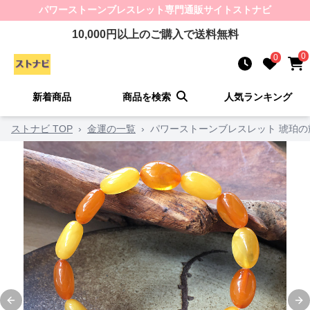
パワーストーンブレスレット
専門通販サイト
ストナビ
10,000
円以上のご購入で送料無料
0
0
新着商品
商品を検索
人気ランキング
ストナビ TOP
›
金運の一覧
›
パワーストーンブレスレット 琥珀
Previous slide
Ne