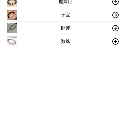
魔除け
子宝
開運
数珠