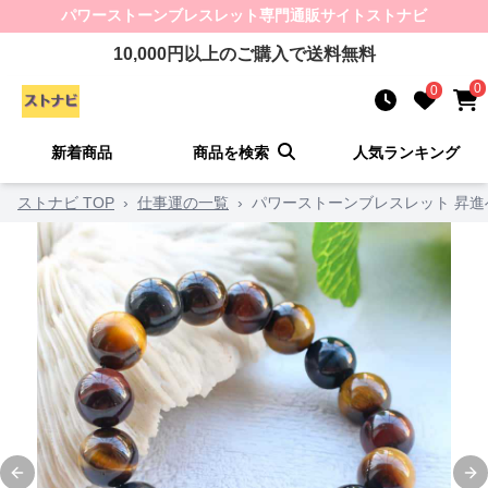
パワーストーンブレスレット
専門通販サイト
ストナビ
10,000
円以上のご購入で送料無料
0
0
新着商品
商品を検索
人気ランキング
ストナビ TOP
›
仕事運の一覧
›
パワーストーンブレスレット 昇進
Previous slide
Ne