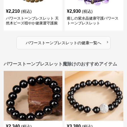
¥
2,210
¥
2,930
(税込)
(税込)
パワーストーンブレスレット 天
癒しの紫水晶健康守護パワース
然木ビーズ穏やか健康運守護腕
トーンブレスレット
輪
›
パワーストーンブレスレット
の
健康
一覧へ
パワーストーンブレスレット魔除けのおすすめアイテム
¥
2,340
¥
3,380
(税込)
(税込)