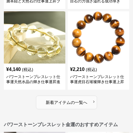
層革紐と天然石の仕事運上昇ブ
目石の力強さ溢れる成功導き
レスレット
¥
4,140
¥
2,210
(税込)
(税込)
パワーストーンブレスレット仕
パワーストーンブレスレット仕
事運天然水晶の輝き仕事運昇進
事運虎目石璀璨輝き仕事運上昇
ブレスレット
の腕輪
›
新着アイテムの一覧へ
パワーストーンブレスレット金運のおすすめアイテム