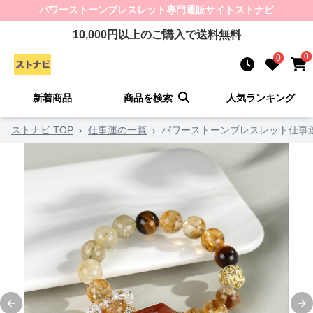
パワーストーンブレスレット
専門通販サイト
ストナビ
10,000
円以上のご購入で送料無料
0
0
新着商品
商品を検索
人気ランキング
ストナビ TOP
›
仕事運の一覧
›
パワーストーンブレスレット仕事
Previous slide
Ne