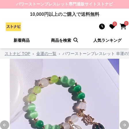
パワーストーンブレスレット
専門通販サイト
ストナビ
10,000
円以上のご購入で送料無料
0
0
新着商品
商品を検索
人気ランキング
ストナビ TOP
›
金運の一覧
›
パワーストーンブレスレット 幸運
Previous slide
Ne