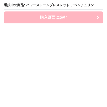
選択中の商品: パワーストーンブレスレット アベンチュリン
選択中の商品: パワーストーンブレスレット アベンチュリン
購入画面に進む
購入画面に進む
ストナビ
について
会社概要
利用規約