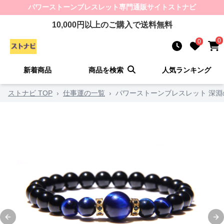
パワーストーンブレスレット
専門通販サイト
ストナビ
10,000
円以上のご購入で送料無料
0
0
新着商品
商品を検索
人気ランキング
ストナビ TOP
›
仕事運の一覧
›
パワーストーンブレスレット 深淵
Previous slide
Ne