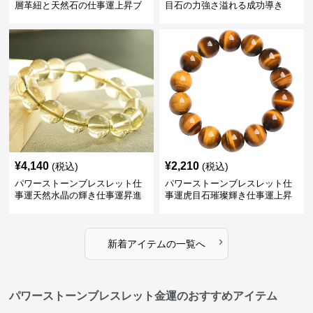
層革紐と天然石の仕事運上昇ブ
目石の力強さ溢れる成功導き
レスレット
¥
4,140
¥
2,210
(税込)
(税込)
パワーストーンブレスレット仕
パワーストーンブレスレット仕
事運天然水晶の輝き仕事運昇進
事運虎目石璀璨輝き仕事運上昇
ブレスレット
の腕輪
›
新着アイテムの一覧へ
パワーストーンブレスレット金運のおすすめアイテム