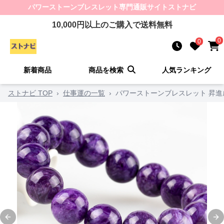
パワーストーンブレスレット
専門通販サイト
ストナビ
10,000
円以上のご購入で送料無料
0
0
新着商品
商品を検索
人気ランキング
ストナビ TOP
›
仕事運の一覧
›
パワーストーンブレスレット 昇
Previous slide
Ne