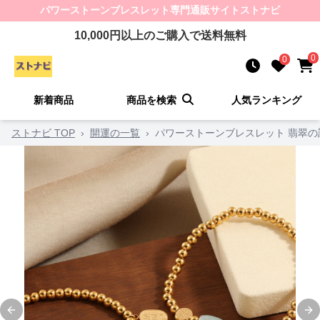
パワーストーンブレスレット
専門通販サイト
ストナビ
10,000
円以上のご購入で送料無料
0
0
新着商品
商品を検索
人気ランキング
ストナビ TOP
›
開運の一覧
›
パワーストーンブレスレット 翡翠の
Previous slide
Ne