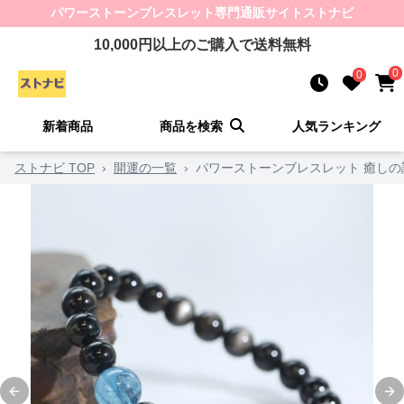
パワーストーンブレスレット
専門通販サイト
ストナビ
10,000
円以上のご購入で送料無料
0
0
新着商品
商品を検索
人気ランキング
ストナビ TOP
›
開運の一覧
›
パワーストーンブレスレット 癒しの
Previous slide
Ne