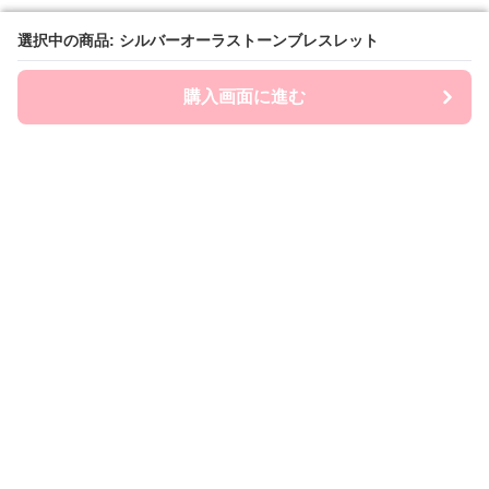
選択中の商品: シルバーオーラストーンブレスレット
選択中の商品: シルバーオーラストーンブレスレット
購入画面に進む
購入画面に進む
ストナビ
について
会社概要