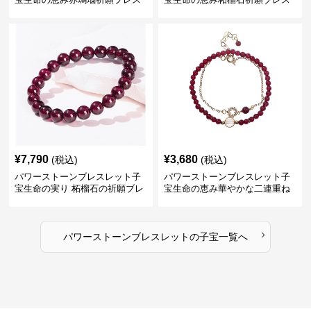
レット
レット
¥
7,790
¥
3,680
(税込)
(税込)
パワーストーンブレスレット子
パワーストーンブレスレット子
宝生命の実り 柘榴石の祈願ブレ
宝生命の恵み華やかな二連重ね
スレット
付け天然石
›
パワーストーンブレスレット
の
子宝
一覧へ