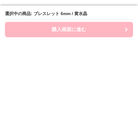
選択中の商品: ブレスレット 6mm / 黄水晶
選択中の商品: ブレスレット 6mm / 黄水晶
購入画面に進む
購入画面に進む
ストナビ
について
会社概要