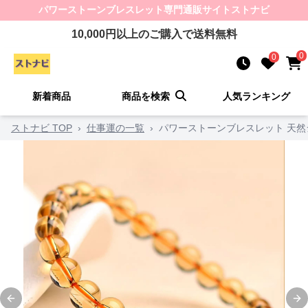
パワーストーンブレスレット
専門通販サイト
ストナビ
10,000
円以上のご購入で送料無料
0
0
新着商品
商品を検索
人気ランキング
ストナビ TOP
›
仕事運の一覧
›
パワーストーンブレスレット 天然
Previous slide
Ne