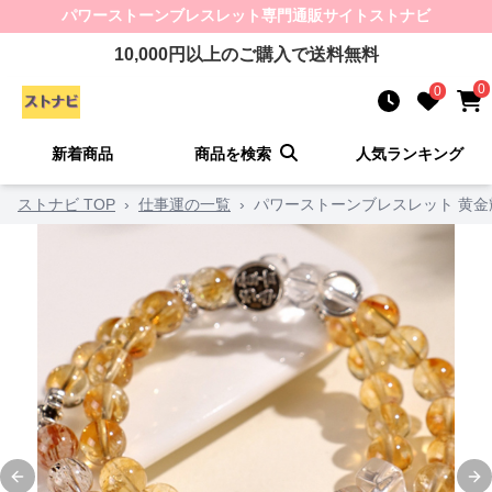
パワーストーンブレスレット
専門通販サイト
ストナビ
10,000
円以上のご購入で送料無料
0
0
新着商品
商品を検索
人気ランキング
ストナビ TOP
›
仕事運の一覧
›
パワーストーンブレスレット 黄
Previous slide
Ne