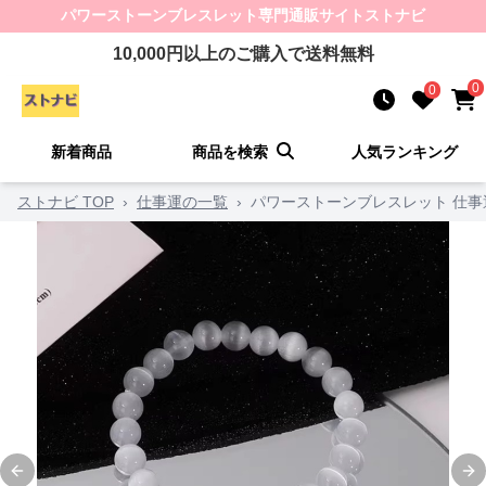
パワーストーンブレスレット
専門通販サイト
ストナビ
10,000
円以上のご購入で送料無料
0
0
新着商品
商品を検索
人気ランキング
ストナビ TOP
›
仕事運の一覧
›
パワーストーンブレスレット 仕
Previous slide
Ne