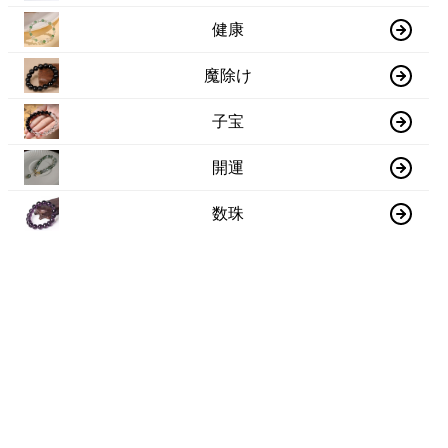
健康
魔除け
子宝
開運
数珠