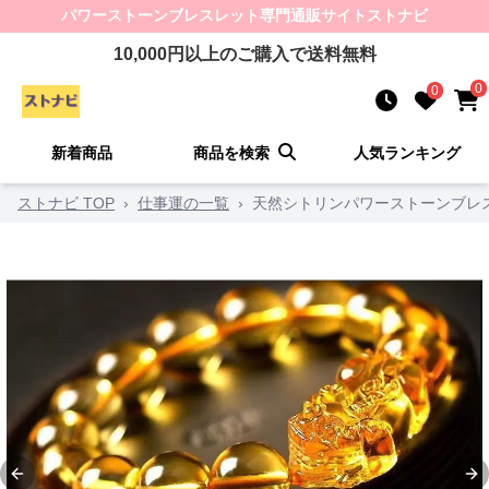
パワーストーンブレスレット
専門通販サイト
ストナビ
10,000
円以上のご購入で送料無料
0
0
新着商品
商品を検索
人気ランキング
ストナビ TOP
›
仕事運の一覧
›
天然シトリンパワーストーンブレス
Previous slide
Ne