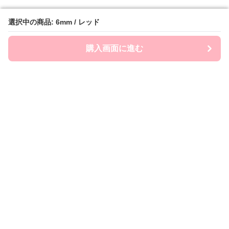
選択中の商品: 6mm / レッド
選択中の商品: 6mm / レッド
購入画面に進む
購入画面に進む
ストナビ
について
会社概要