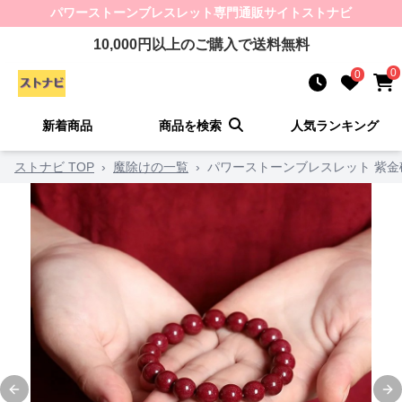
パワーストーンブレスレット
専門通販サイト
ストナビ
10,000
円以上のご購入で送料無料
0
0
新着商品
商品を検索
人気ランキング
ストナビ TOP
›
魔除けの一覧
›
パワーストーンブレスレット 紫
Previous slide
Ne