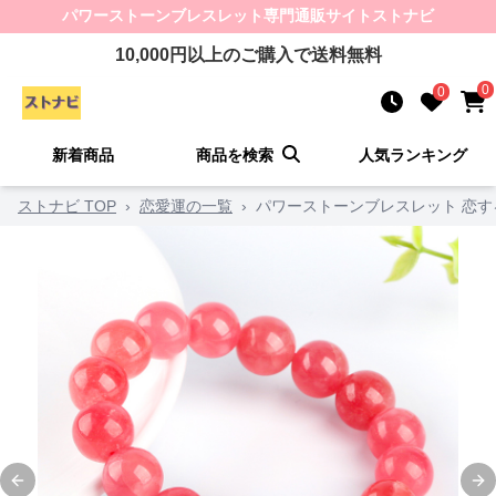
パワーストーンブレスレット
専門通販サイト
ストナビ
10,000
円以上のご購入で送料無料
0
0
新着商品
商品を検索
人気ランキング
ストナビ TOP
›
恋愛運の一覧
›
パワーストーンブレスレット 恋
Previous slide
Ne