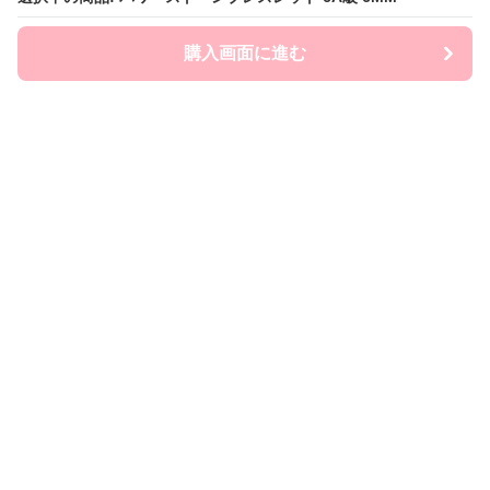
購入画面に進む
購入画面に進む
ストナビ
について
会社概要
利用規約