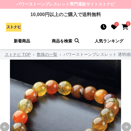
パワーストーンブレスレット
専門通販サイト
ストナビ
10,000
円以上のご購入で送料無料
0
0
新着商品
商品を検索
人気ランキング
ストナビ TOP
›
数珠の一覧
›
パワーストーンブレスレット 透明
Previous slide
Ne