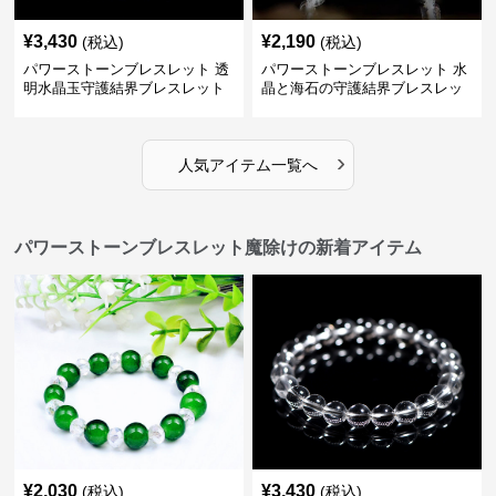
¥
3,430
¥
2,190
(税込)
(税込)
パワーストーンブレスレット 透
パワーストーンブレスレット 水
明水晶玉守護結界ブレスレット
晶と海石の守護結界ブレスレッ
ト
›
人気アイテム一覧へ
パワーストーンブレスレット魔除けの新着アイテム
¥
2,030
¥
3,430
(税込)
(税込)