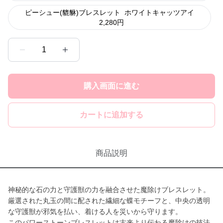
ピーシュー(貔貅)ブレスレット
ホワイトキャッツアイ
2,280
円
1
購入画面に進む
カートに追加する
商品説明
神秘的な石の力と守護獣の力を融合させた魔除けブレスレット。
厳選された丸玉の間に配された繊細な蝶モチーフと、中央の透明
な守護獣が邪気を払い、着ける人を災いから守ります。
このパワーストーンブレスレットは古来より伝わる魔除けの技法