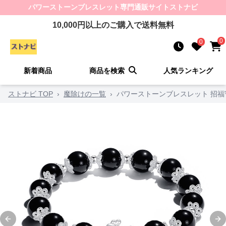
パワーストーンブレスレット
専門通販サイト
ストナビ
10,000
円以上のご購入で送料無料
0
0
新着商品
商品を検索
人気ランキング
ストナビ TOP
›
魔除けの一覧
›
パワーストーンブレスレット 招
Previous slide
Ne