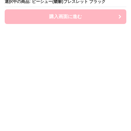
選択中の商品: ピーシュー(貔貅)ブレスレット ブラック
選択中の商品: ピーシュー(貔貅)ブレスレット ブラック
購入画面に進む
購入画面に進む
ストナビ
について
会社概要
利用規約