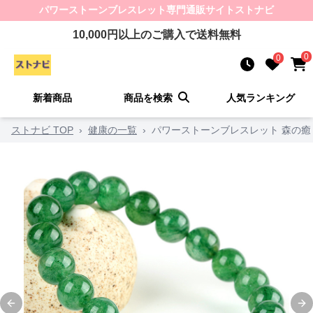
パワーストーンブレスレット
専門通販サイト
ストナビ
10,000
円以上のご購入で送料無料
0
0
新着商品
商品を検索
人気ランキング
ストナビ TOP
›
健康の一覧
›
パワーストーンブレスレット 森の癒
Previous slide
Ne