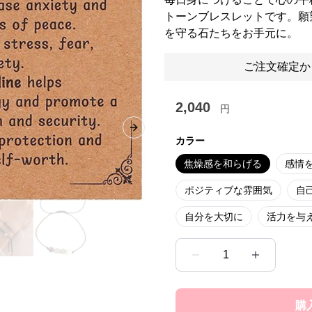
トーンブレスレットです。願
を守る石たちをお手元に。
ご注文確定か
2,040
円
Next slide
カラー
焦燥感を和らげる
感情
ポジティブな雰囲気
自
自分を大切に
活力を与
1
購