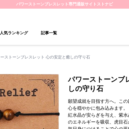
パワーストーンブレスレット
専門通販サイト
ストナビ
人気ランキング
記事一覧
ワーストーンブレスレット 心の安定と癒しの守り石
パワーストーンブ
しの守り石
願望成就を目指す方へ。この
心を穏やかに包み込みます。
紅水晶が安らぎを与え、紫水
のエネルギーを吸収、虎目石
毎日身につけることで心の平