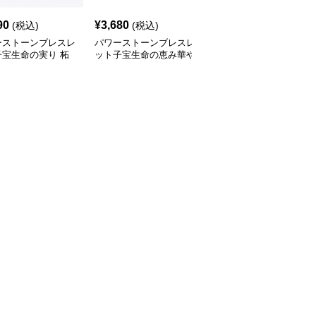
90
¥
3,680
¥
2,320
(税込)
(税込)
(税込)
ーストーンブレスレ
パワーストーンブレスレ
パワーストーンブレスレ
子宝生命の実り 柘
ット子宝生命の恵み華や
ット 母なる大地の恵み
の祈願ブレスレット
かな二連重ね付け天然石
子宝祈願石