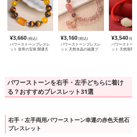
¥
3,660
¥
3,160
¥
3,540
(税込)
(税込)
(税込
パワーストーンブレスレ
パワーストーンブレスレ
パワーストーン
ット 皇帝の宝珠 開運天
ット 天然水晶の福運ブ
ット 天然翡翠
然石ブレス
レスレット
福ブレス
パワーストーンを右手・左手どちらに着け
る？おすすめブレスレット31選
右手・左手両用パワーストーン幸運の赤色天然石
ブレスレット