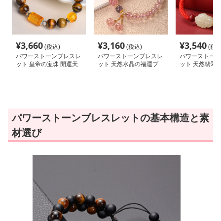
¥
3,660
¥
3,160
¥
3,540
(税込)
(税込)
(税込
パワーストーンブレスレ
パワーストーンブレスレ
パワーストーン
ット 皇帝の宝珠 開運天
ット 天然水晶の福運ブ
ット 天然翡翠
然石ブレス
レスレット
福ブレス
パワーストーンブレスレットの基本構造と素
材選び