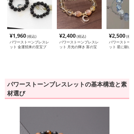
¥
1,960
¥
2,400
¥
2,500
(税込)
(税込)
(税込
パワーストーンブレスレ
パワーストーンブレスレ
パワーストーン
ット 金運招来の至宝ブ
ット 月光の輝き 富の宝
ット 星に願い
レスレット
珠ブレスレット
心結びブレスレ
パワーストーンブレスレットの基本構造と素
材選び