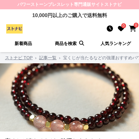
パワーストーンブレスレット
専門通販サイト
ストナビ
10,000
円以上のご購入で送料無料
0
0
新着商品
商品を検索
人気ランキング
ストナビ TOP
›
記事一覧
›
宝くじが当たるなどの強運おすすめパ