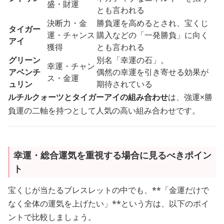
盛・財運
とも言われる
決断力・金
勝負運を高めるとされ、宝くじ
タイガー
運・チャンス
購入などの「一発勝負」に向く
アイ
獲得
とも言われる
グリーン
別名「幸運の石」。
幸運・チャン
アベンチ
偶然の幸運を引き寄せる効果が
ス・金運
ュリン
期待されている
ルチルクォーツとタイガーアイの組み合わせ
は、強運×勝
負運の二軸を持つとして人気の高い組み合わせです。
幸運・総合運気を重視する場合に見るべきポイン
ト
宝くじが当たるブレスレットの中でも、**「金運だけで
なく全体の運気を上げたい」**という方は、以下のポイ
ントで比較しましょう。