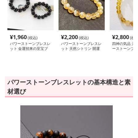
¥
1,960
¥
2,200
¥
2,800
(税込)
(税込)
(税込
パワーストーンブレスレ
パワーストーンブレスレ
四神の気品 天
ット 金運招来の至宝ブ
ット 天然シトリン 開運
ーストーンブレ
レスレット
招福 輝石ブレスレット
パワーストーンブレスレットの基本構造と素
材選び