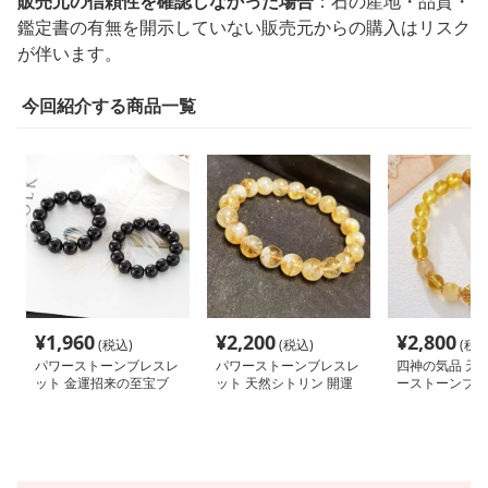
販売元の信頼性を確認しなかった場合
：石の産地・品質・
鑑定書の有無を開示していない販売元からの購入はリスク
が伴います。
今回紹介する商品一覧
¥
1,960
¥
2,200
¥
2,800
(税込)
(税込)
(税込
パワーストーンブレスレ
パワーストーンブレスレ
四神の気品 天
ット 金運招来の至宝ブ
ット 天然シトリン 開運
ーストーンブレ
レスレット
招福 輝石ブレスレット