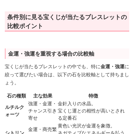
条件別に見る宝くじが当たるブレスレットの
比較ポイント
金運・強運を重視する場合の比較軸
宝くじが当たるブレスレットの中でも、特に
金運・強運
に
絞って選びたい場合は、以下の石を比較軸として持ちまし
ょう。
石の種類
主な効果
特徴
強運・金運・
金針入りの水晶。
ルチルク
チャンス引き
宝くじ運との相性が高いとされ
ォーツ
寄せ
る定番石
黄色い光沢が金運を象徴。
金運・商売繁
シトリン
ネガティブなエネルギーを払う