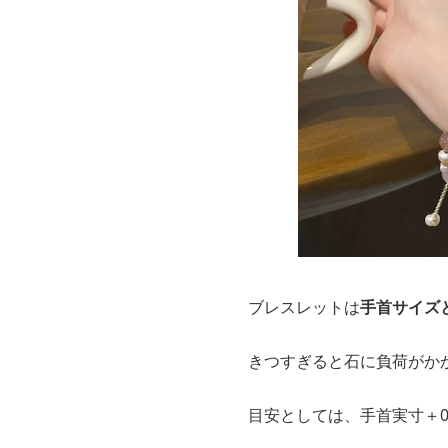
ブレスレットは
手首サイズ
きつすぎると石に負荷がか
目安としては、手首実寸＋0