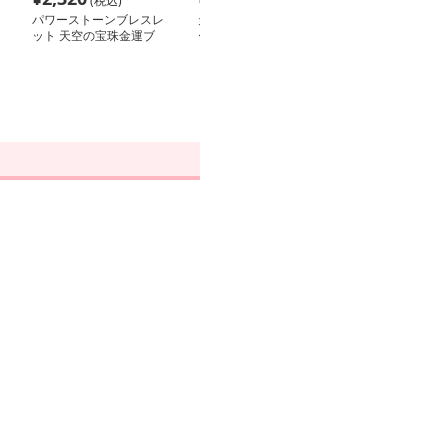
(税込)
(税込)
(税込
パワーストーンブレスレ
天然石の願掛け財布パワ
パワーストーン
ット 天空の宝珠金運ブ
ーストーンブレスレット
ット 輝きの宝珠
レスレット
き手