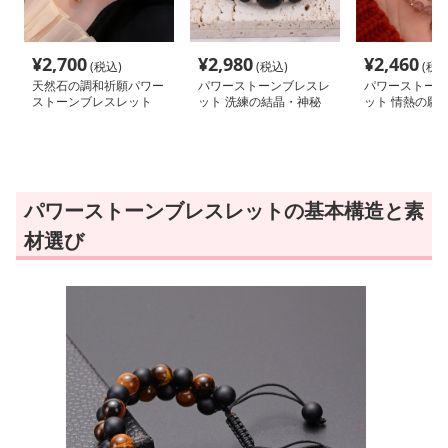
¥
2,700
¥
2,980
¥
2,460
(税込)
(税込)
(税込
天然石の調和祈願パワー
パワーストーンブレスレ
パワーストーン
ストーンブレスレット
ット 洗練の結晶・神秘
ット 情熱の願
の護り腕輪
幸運の輪
パワーストーンブレスレットの基本構造と素
材選び