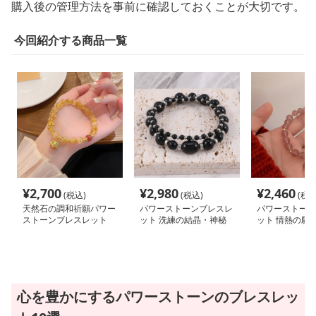
購入後の管理方法を事前に確認しておくことが大切です。
今回紹介する商品一覧
¥
2,700
¥
2,980
¥
2,460
(税込)
(税込)
(税込
天然石の調和祈願パワー
パワーストーンブレスレ
パワーストーン
ストーンブレスレット
ット 洗練の結晶・神秘
ット 情熱の願
の護り腕輪
幸運の輪
心を豊かにするパワーストーンのブレスレッ