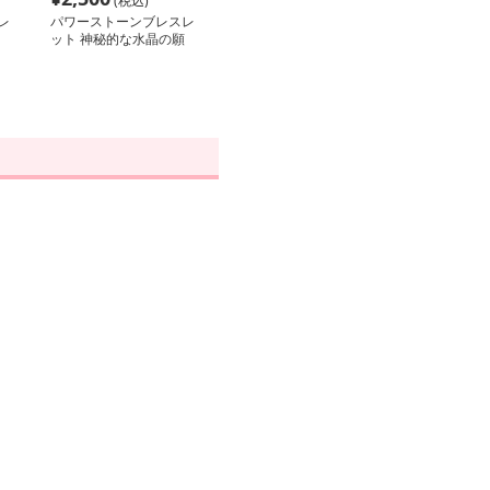
(税込)
レ
パワーストーンブレスレ
ット 神秘的な水晶の願
いブレスレット