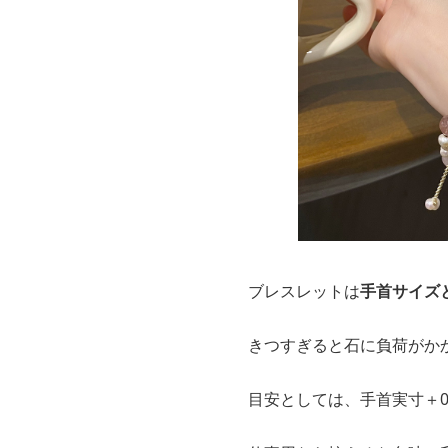
ブレスレットは
手首サイズ
きつすぎると石に負荷がか
目安としては、手首実寸＋0