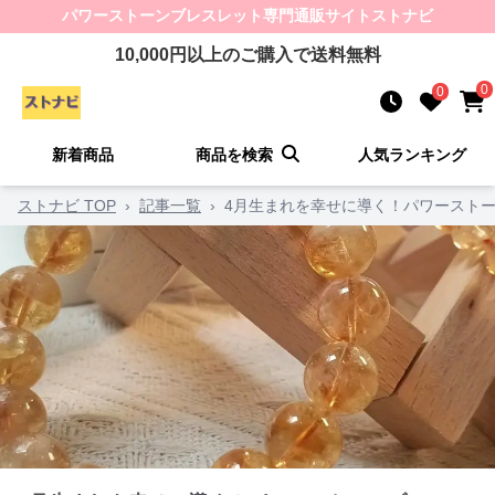
パワーストーンブレスレット
専門通販サイト
ストナビ
10,000
円以上のご購入で送料無料
0
0
新着商品
商品を検索
人気ランキング
ストナビ TOP
›
記事一覧
›
4月生まれを幸せに導く！パワーストー