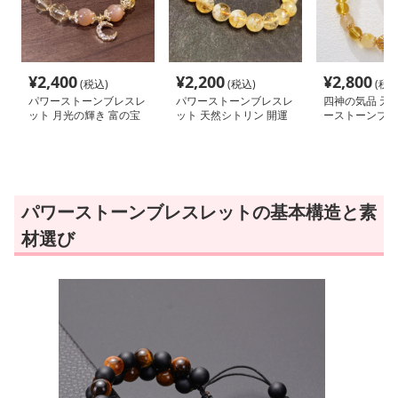
¥
2,400
¥
2,200
¥
2,800
(税込)
(税込)
(税込
パワーストーンブレスレ
パワーストーンブレスレ
四神の気品 天
ット 月光の輝き 富の宝
ット 天然シトリン 開運
ーストーンブレ
珠ブレスレット
招福 輝石ブレスレット
パワーストーンブレスレットの基本構造と素
材選び