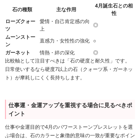
4月誕生石との相
石の種類
主な作用
性
ローズクォー
愛情・自己肯定感の向
◎
ツ
上
ムーンストー
直感力・女性性の強化
○
ン
ガーネット
情熱・絆の深化
◎
比較軸として注目すべきは「石の硬度と耐久性」です。
日常使いするなら硬度7以上の石（クォーツ系・ガーネッ
ト）が摩耗しにくく長持ちします。
仕事運・金運アップを重視する場合に見るべきポ
イント
仕事や金運目的で4月のパワーストーンブレスレットを選
ぶ場合は、石のカラーと象徴的意味の一致が重要なポイン