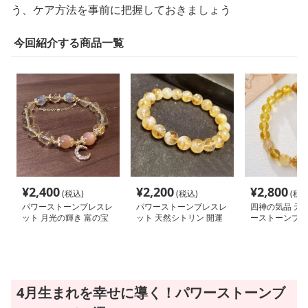
う、ケア方法を事前に把握しておきましょう
今回紹介する商品一覧
¥
2,400
¥
2,200
¥
2,800
(税込)
(税込)
(税込
パワーストーンブレスレ
パワーストーンブレスレ
四神の気品 天
ット 月光の輝き 富の宝
ット 天然シトリン 開運
ーストーンブレ
珠ブレスレット
招福 輝石ブレスレット
4月生まれを幸せに導く！パワーストーンブ